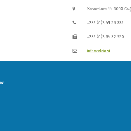
Kosovelova 14, 3000 Cel
+386 (0)3 49 25 886
+386 (0)3 54 82 950
info@celeia.si
kov