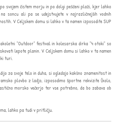
po svojem čistem morju in po dolgi peščeni plaži, kjer lahko
na soncu ali pa se udejstvujete v najrazličnejših vodnih
vnostih. V Celjskem domu si lahko v ta namen izposodite SUP
sakoletni "Outdoor" festival in kolesarska dirka "4 otoki" so
raziskovati lepote planin. V Celjskem domu si lahko v ta namen
ki turi.
dijo za svoje telo in duha, si ogledajo kakšno znamenitost in
msko plovbo z ladjo, izposodimo športne rekvizite (kolo,
ntastično morsko večerjo ter vse potrebno, da bo zabava ob
a, lahko pa tudi v pritličju.