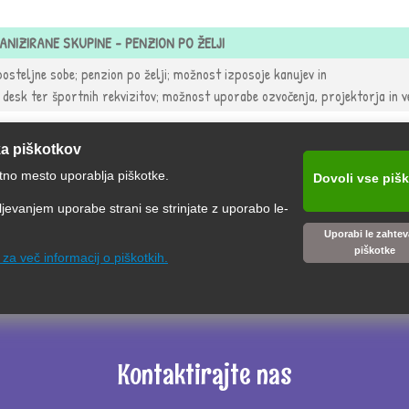
ANIZIRANE SKUPINE - PENZION PO ŽELJI
osteljne sobe; penzion po želji; možnost izposoje kanujev in
desk ter športnih rekvizitov; možnost uporabe ozvočenja, projektorja in v
ka piškotkov
tno mesto uporablja piškotke.
Dovoli vse piš
Izpolni obrazec za povpraševanje
jevanjem uporabe strani se strinjate z uporabo le-
Uporabi le zahte
piškotke
e za več informacij o piškotkih.
Kontaktirajte nas