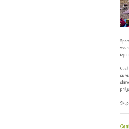
Spoml
vse b
izpos
Obsta
se v
skir
prilj
Skupi
Cen