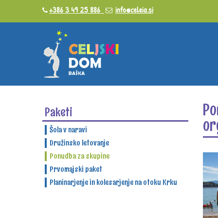
+386 3 49 25 886
info@celeia.si
Po
Paketi
or
Šola v naravi
Družinsko letovanje
Ponudba za skupine
Prvomajski paket
Planinarjenje in kolesarjenje na otoku Krku