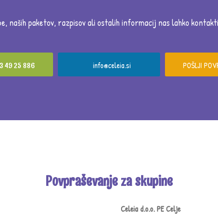
be,
naših paketov, razpisov ali ostalih informacij nas lahko kontak
info@celeia.si
POŠLJI PO
3 49 25 886
Povpraševanje za skupine
Celeia d.o.o. PE Celje