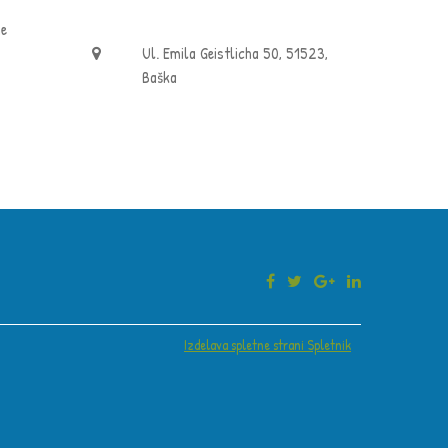
je
Ul. Emila Geistlicha 50, 51523,
Ba ška
Izdelava spletne strani Spletnik