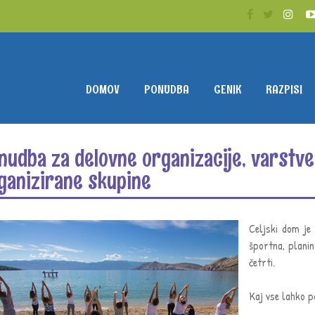
DOMOV
PONUDBA
CENIK
RAZPISI
nudba za delovne organizacije, varstve
ganizirane skupine
Celjski dom je 
športna, plani
četrti.
Kaj vse lahko p