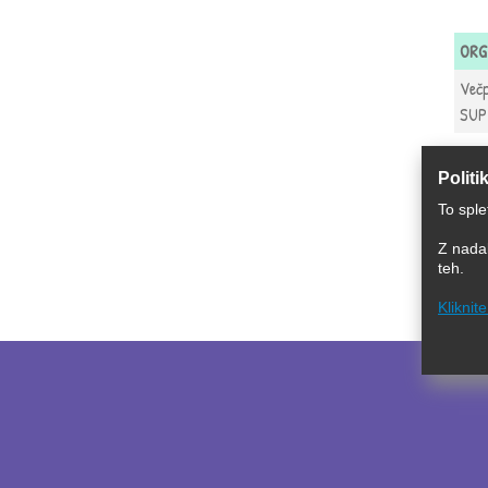
ORG
Večp
SUP 
Politi
To sple
Z nadal
teh.
Kliknit