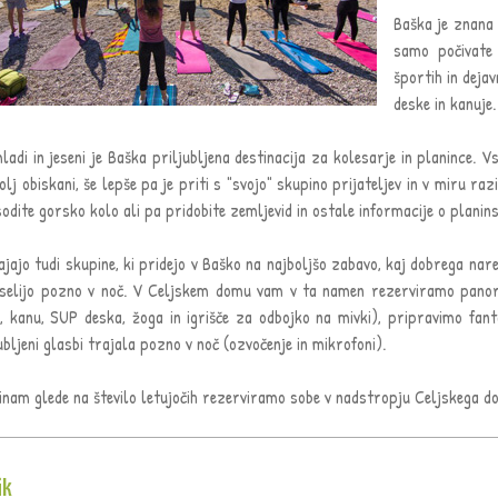
Baška je znana 
samo počivate 
športih in deja
deske in kanuje.
adi in jeseni je Baška priljubljena destinacija za kolesarje in planince. V
olj obiskani, še lepše pa je priti s "svojo" skupino prijateljev in v miru 
odite gorsko kolo ali pa pridobite zemljevid in ostale informacije o planins
jajo tudi skupine, ki pridejo v Baško na najboljšo zabavo, kaj dobrega nare
eselijo pozno v noč. V Celjskem domu vam v ta namen rezerviramo panora
o, kanu, SUP deska, žoga in igrišče za odbojko na mivki), pripravimo fa
ubljeni glasbi trajala pozno v noč (ozvočenje in mikrofoni).
nam glede na število letujočih rezerviramo sobe v nadstropju Celjskega dom
ik