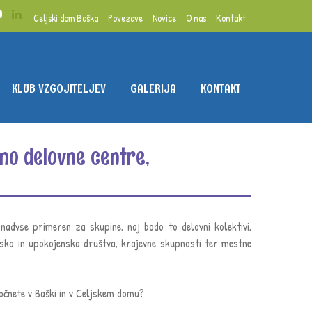
Celjski dom Baška
Povezave
Novice
O nas
Kontakt
KLUB VZGOJITELJEV
GALERIJA
KONTAKT
no delovne centre,
nadvse primeren za skupine, naj bodo to delovni kolektivi,
nska in upokojenska društva, krajevne skupnosti ter mestne
očnete v Baški in v Celjskem domu?