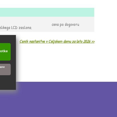
cena po dogovoru
elikega LCD zaslona;
Cenik nastanitve v Celjskem domu za leto 2026 >>
kotke
vane