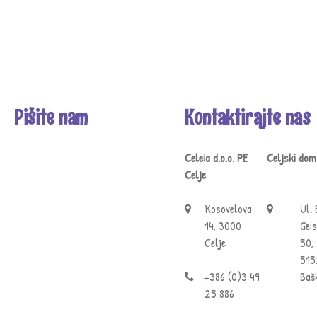
Pišite nam
Kontaktirajte nas
Celeia d.o.o. PE
Celjski dom
Celje
Kosovelova
Ul. 
14, 3000
Geis
Celje
50,
515
+386 (0)3 49
Ba š
25 886