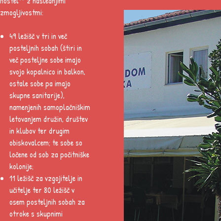
hostel** z naslednjimi
zmogljivostmi:
49 ležišč v tri in več
posteljnih sobah (štiri in
več posteljne sobe imajo
svojo kopalnico in balkon,
ostale sobe pa imajo
skupne sanitarije),
namenjenih samoplačniškim
letovanjem družin, društev
in klubov ter drugim
obiskovalcem; te sobe so
ločene od sob za počitniške
kolonije;
11 ležišč za vzgojitelje in
učitelje ter 80 ležišč v
osem posteljnih sobah za
otroke s skupnimi