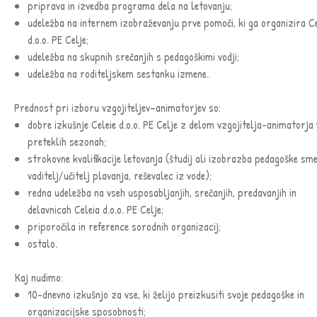
priprava in izvedba programa dela na letovanju;
udeležba na internem izobraževanju prve pomoči, ki ga organizira Ce
d.o.o. PE Celje;
udeležba na skupnih srečanjih s pedagoškimi vodji;
udeležba na roditeljskem sestanku izmene.
Prednost pri izboru vzgojiteljev–animatorjev so:
dobre izkušnje Celeie d.o.o. PE Celje z delom vzgojitelja-animatorja 
preteklih sezonah;
strokovne kvalifikacije letovanja (študij ali izobrazba pedagoške sme
vaditelj/učitelj plavanja, reševalec iz vode);
redna udeležba na vseh usposabljanjih, srečanjih, predavanjih in
delavnicah Celeia d.o.o. PE Celje;
priporočila in reference sorodnih organizacij;
ostalo.
Kaj nudimo:
10-dnevno izkušnjo za vse, ki želijo preizkusiti svoje pedagoške in
organizacijske sposobnosti;