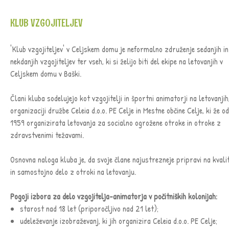
KLUB VZGOJITELJEV
'Klub vzgojiteljev' v Celjskem domu je neformalno združenje sedanjih in
nekdanjih vzgojiteljev ter vseh, ki si želijo biti del ekipe na letovanjih v
Celjskem domu v Baški.
Člani kluba sodelujejo kot vzgojitelji in športni animatorji na letovanjih
organizaciji družbe Celeia d.o.o. PE Celje in Mestne občine Celje, ki že od
1959 organizirata letovanja za socialno ogrožene otroke in otroke z
zdravstvenimi težavami.
Osnovna naloga kluba je, da svoje člane najustrezneje pripravi na kvali
in samostojno delo z otroki na letovanju.
Pogoji izbora za delo vzgojitelja-animatorja v počitniških kolonijah:
starost nad 18 let (priporočljivo nad 21 let);
udeleževanje izobraževanj, ki jih organizira Celeia d.o.o. PE Celje;