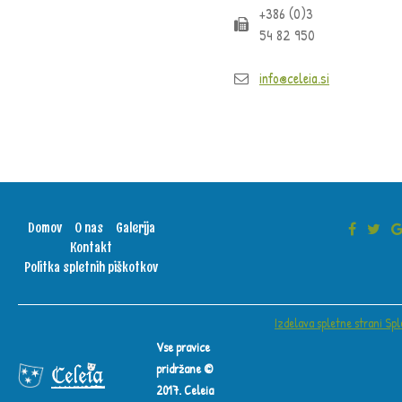
+386 (0)3
54 82 950
info@celeia.si
Domov
O nas
Galerija
Kontakt
Politka spletnih piškotkov
Izdelava spletne strani Spl
Vse pravice
pridržane ©
2017. Celeia