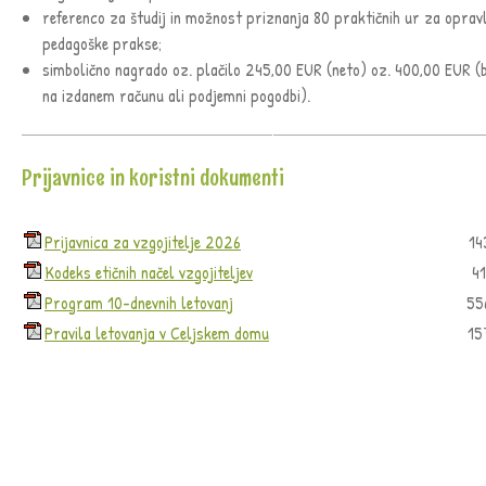
referenco za študij in možnost priznanja 80 praktičnih ur za opravl
pedagoške prakse;
simbolično nagrado oz. plačilo 245,00 EUR (neto) oz. 400,00 EUR (
na izdanem računu ali podjemni pogodbi).
Prijavnice in koristni dokumenti
Prijavnica za vzgojitelje 2026
14
Kodeks etičnih načel vzgojiteljev
4
Program 10-dnevnih letovanj
55
Pravila letovanja v Celjskem domu
15