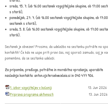
starši),
sreda, 15. 7.
(ob 16.00 sestanek vzgojiteljske skupine, ob 17.00 ses
s starši),
ponedeljek, 27. 7.
(ob 16.00 sestanek vzgojiteljske skupine, ob 17.00
sestanek s starši),
sreda, 5. 8.
(ob 16.00 sestanek vzgojiteljske skupine, ob 17.00 sesta
starši).
Sestanek je obvezen! Prosimo, da udeležbo na sestanku potrdite na spo
kontaktih! Če kdo ne uspe priti pravi čas, naj sporoči zamudo, saj je vs
pomembno, da se sestanka udeleži.
Za pripombe, predloge, potrditve in morebitna vprašanja, uporabite
naslednja kontakta: anton.ojstersek@celeia.si in 040 477 906.
1. izbor vzgojiteljev v koloniji
13. Jun 2026
Priprava programa aktivnosti
13. Jun 2026