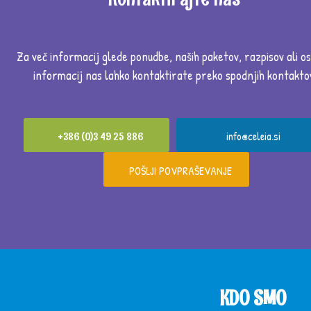
Za več informacij glede ponudbe,
naših paketov, razpisov ali os
informacij nas lahko kontaktirate preko spodnjih kontakto
info@celeia.si
+386 (0)3 49 25 886
POŠLJI POVPRAŠEVANJE
KDO SMO