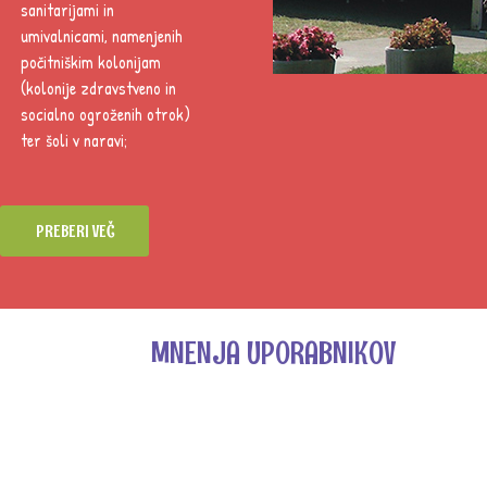
sanitarijami in
umivalnicami, namenjenih
počitniškim kolonijam
(kolonije zdravstveno in
socialno ogroženih otrok)
ter šoli v naravi;
PREBERI VEČ
MNENJA UPORABNIKOV