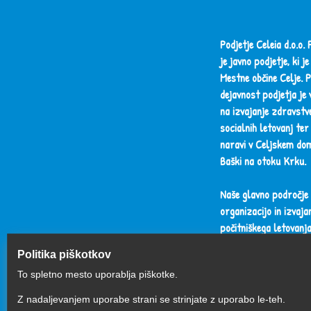
Podjetje Celeia d.o.o. 
je javno podjetje, ki je
Mestne občine Celje. 
dejavnost podjetja je
na izvajanje zdravstve
socialnih letovanj ter
naravi v Celjskem do
Baški na otoku Krku.
Naše glavno področje
organizacijo in izvaja
počitniškega letovanj
zdravstveno ogroženi
Politika piškotkov
in otrok iz socialno ši
To spletno mesto uporablja piškotke.
družin, pomembno me
ima izvedba šole v na
Z nadaljevanjem uporabe strani se strinjate z uporabo le-teh.