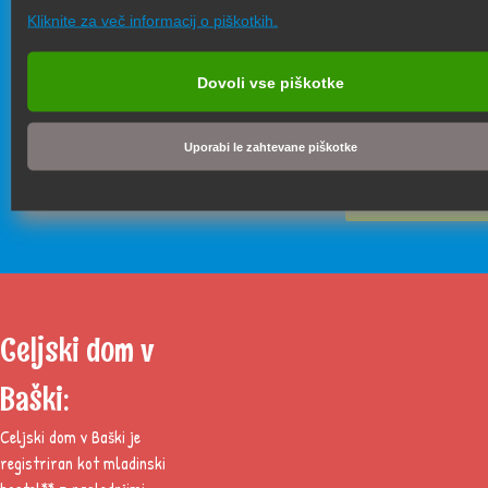
vse celjske osnovne šo
Kliknite za več informacij o piškotkih.
Celjskem domu lahko 
vsakdo, zato imamo n
tudi družinske sobe in
Dovoli vse piškotke
namenjene letovanju s
posameznikov.
Uporabi le zahtevane piškotke
PREBERI VEČ
Celjski dom v
Baški:
Celjski dom v Baški je
registriran kot mladinski