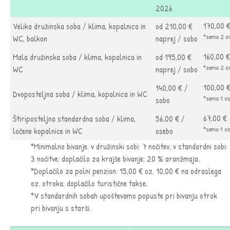
2026
170,00 
Velika družinska soba / klima, kopalnica in
od 210,00 €
*samo 2 o
WC, balkon
naprej / sobo
160,00 
Mala družinska soba / klima, kopalnica in
od 195,00 €
*samo 2 o
WC
naprej / sobo
100,00 
140,00 € /
Dvoposteljna soba / klima, kopalnica in WC
*samo 1 o
sobo
67,00 €
Štiriposteljna standardna soba / klima,
56,00 € /
*samo 1 o
ločene kopalnice in WC
osebo
*Minimalno bivanje: v družinski sobi: 7 nočitev; v standardni sobi:
3 nočitve; doplačilo za krajše bivanje: 20 % aranžmaja.
*Doplačilo za polni penzion: 15,00 € oz. 10,00 € na odraslega
oz. otroka; doplačilo turistične takse.
*V standardnih sobah upoštevamo popuste pri bivanju otrok
pri bivanju s starši.