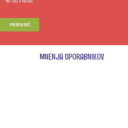
ter šoli v naravi;
PREBERI VEČ
MNENJA UPORABNIKOV