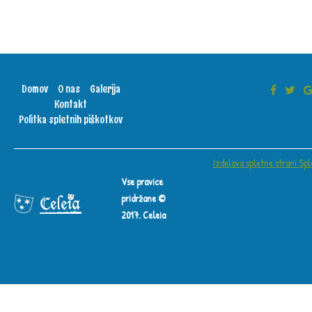
Domov
O nas
Galerija
Kontakt
Politka spletnih piškotkov
Izdelava spletne strani Spl
Vse pravice
pridržane ©
2017. Celeia