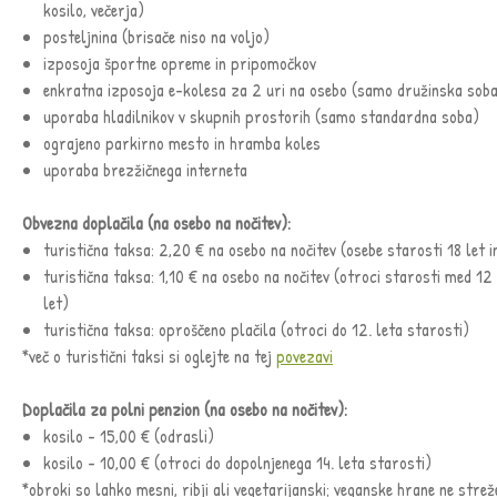
kosilo, večerja)
posteljnina (brisače niso na voljo)
izposoja športne opreme in pripomočkov
enkratna izposoja e-kolesa za 2 uri na osebo (samo družinska sob
uporaba hladilnikov v skupnih prostorih (samo standardna soba)
ograjeno parkirno mesto in hramba koles
uporaba brezžičnega interneta
Obvezna doplačila (na osebo na nočitev):
turistična taksa: 2,20 € na osebo na nočitev (osebe starosti 18 let i
turistična taksa: 1,10 € na osebo na nočitev (otroci starosti med 12 
let)
turistična taksa: oproščeno plačila (otroci do 12. leta starosti)
*več o turistični taksi si oglejte na tej
povezavi
Doplačila za polni penzion (na osebo na nočitev):
kosilo - 15,00 € (odrasli)
kosilo - 10,00 € (otroci do dopolnjenega 14. leta starosti)
*obroki so lahko mesni, ribji ali vegetarijanski; veganske hrane ne stre