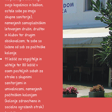
svojo kopalnico in balkon,
ostale sobe pa imajo
skupne sanitarije),
namenjenih samoplačniškim
letovanjem družin, društev
in klubov ter drugim
obiskovalcem; te sobe so
ločene od sob za počitniške
kolonije;
11 ležišč za vzgojitelje in
učitelje ter 80 ležišč v
osem posteljnih sobah za
otroke s skupnimi
sanitarijami in
umivalnicami, namenjenih
počitniškim kolonijam
(kolonije zdravstveno in
socialno ogroženih otrok)