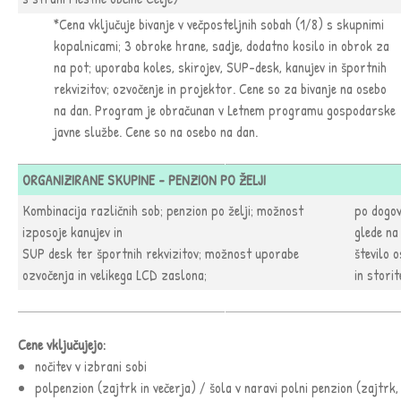
*Cena vključuje bivanje v večposteljnih sobah (1/8) s skupnimi
kopalnicami; 3 obroke hrane, sadje, dodatno kosilo in obrok za
na pot; uporaba koles, skirojev, SUP-desk, kanujev in športnih
rekvizitov; ozvočenje in projektor. Cene so za bivanje na osebo
na dan. Program je obračunan v Letnem programu gospodarske
javne službe. Cene so na osebo na dan.
ORGANIZIRANE SKUPINE - PENZION PO ŽELJI
Kombinacija različnih sob; penzion po želji; možnost
po dogo
izposoje kanujev in
glede na
SUP desk ter športnih rekvizitov; možnost uporabe
število 
ozvočenja in velikega LCD zaslona;
in storit
Cene vključujejo:
nočitev v izbrani sobi
polpenzion (zajtrk in večerja) / šola v naravi polni penzion (zajtrk,