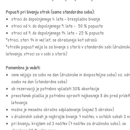
Popusti pri bivanju otrok (samo standardna soba):
otroci do dopolnjenega 4. leta - brezplačno bivanje
otroci od 4. do dopolnjenega 9. leta - 50 % popusta
otroci od 9. do dopolnjenega 14. leta - 25 % popusta
*otroci, stari 14 in več let, se obračunajo kot odrasli
*otroški popust velja le za bivanje s starši v standardni sobi (družinsk
letovanja, otroci so v sobi s starši)
Pomembno je vedeti:
cene veljajo za sobo na dan (družinske in dvoposteljna soba) oz. od
osebo na dan (standardna soba)
ob rezervaciji je potrebno vplačati 30% akontacije
preostanek plačila je potrebno opraviti najkasneje 8 dni pred priče
letovanja
možno je mesečno obročno odplačevanje (največ 5 obrokov)
v družinskih sobah je najkrajše bivanje 7 nočitev, v ostalih sobah 3 n
pri bivanju, krajšem od 3 nočitev (7 nočitev za družinsko sobo), se