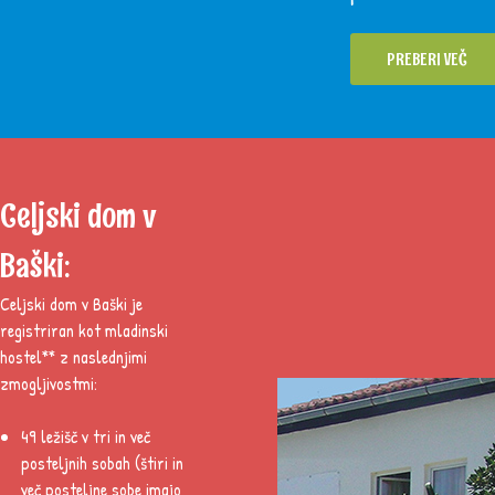
PREBERI VEČ
Celjski dom v
Baški:
Celjski dom v Baški je
registriran kot mladinski
hostel** z naslednjimi
zmogljivostmi:
49 ležišč v tri in več
posteljnih sobah (štiri in
več posteljne sobe imajo