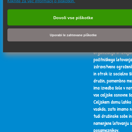
Kliknite za več informacij o piškotkih.
dejavnost podjetja je
na izvajanje zdravstve
socialnih letovanj ter
Dovoli vse piškotke
naravi v Celjskem do
Baški na otoku Krku.
Uporabi le zahtevane piškotke
Naše glavno področje
organizacijo in izvaja
počitniškega letovanj
zdravstveno ogroženi
in otrok iz socialno ši
družin, pomembno me
ima izvedba šole v na
vse celjske osnovne šo
Celjskem domu lahko 
vsakdo, zato imamo n
tudi družinske sobe in
namenjene letovanju s
posameznikov.