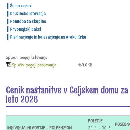
Šola v naravi
Družinsko letovanje
Ponudba za skupine
Prvomajski paket
Planinarjenje in kolesarjenje na otoku Krku
Splošni pogoji letovanja
Splošni pogoji poslovanja
167.0KB
Cenik nastanitve v Celjskem domu za
leto 2026
POLETJE
POSEBN
INDIVIDUALNI GOSTJE - POLPENZION
26. 6. - 30. 8.