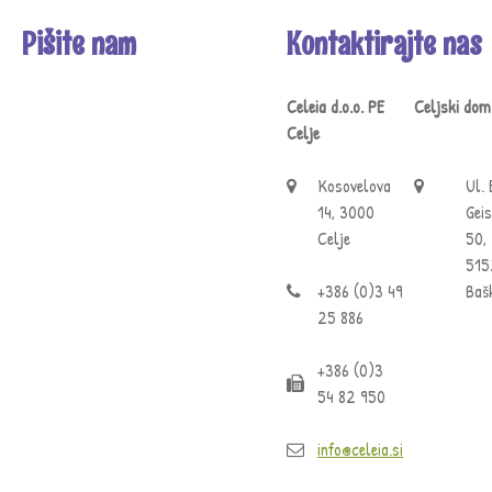
Pišite nam
Kontaktirajte nas
Celeia d.o.o. PE
Celjski dom
Celje
Kosovelova
Ul. 
14, 3000
Geis
Celje
50,
515
+386 (0)3 49
Ba š
25 886
+386 (0)3
54 82 950
info@celeia.si