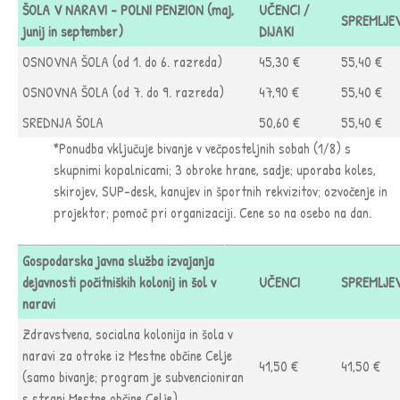
ŠOLA V NARAVI - POLNI PENZION (maj,
UČENCI /
SPREMLJE
junij in september)
DIJAKI
OSNOVNA ŠOLA (od 1. do 6. razreda)
45,30 €
55,40 €
OSNOVNA ŠOLA (od 7. do 9. razreda)
47,90 €
55,40 €
SREDNJA ŠOLA
50,60 €
55,40 €
*Ponudba vključuje bivanje v večposteljnih sobah (1/8) s
skupnimi kopalnicami; 3 obroke hrane, sadje; uporaba koles,
skirojev, SUP-desk, kanujev in športnih rekvizitov; ozvočenje in
projektor; pomoč pri organizaciji. Cene so na osebo na dan.
Gospodarska javna služba izvajanja
dejavnosti počitniških kolonij in šol v
UČENCI
SPREMLJE
naravi
Zdravstvena, socialna kolonija in šola v
naravi za otroke iz Mestne občine Celje
41,50 €
41,50 €
(samo bivanje; program je subvencioniran
s strani Mestne občine Celje)