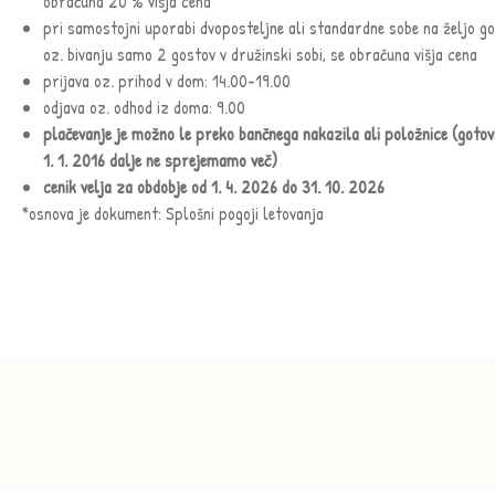
obračuna 20 % višja cena
pri samostojni uporabi dvoposteljne ali standardne sobe na željo g
oz. bivanju samo 2 gostov v družinski sobi, se obračuna višja cena
prijava oz. prihod v dom: 14.00-19.00
odjava oz. odhod iz doma: 9.00
plačevanje je možno le preko bančnega nakazila ali položnice (gotov
1. 1. 2016 dalje ne sprejemamo več)
cenik velja za obdobje od 1. 4. 2026 do 31. 10. 2026
*osnova je dokument: Splošni pogoji letovanja