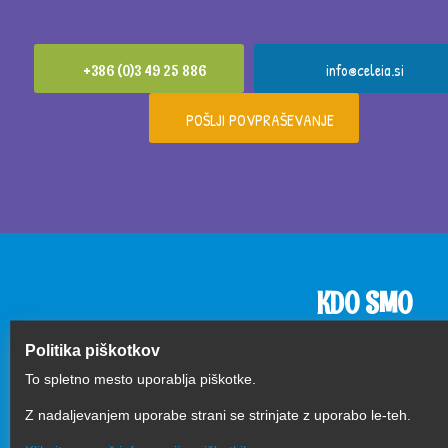
info@celeia.si
+386 (0)3 49 25 886
POŠLJI POVPRAŠEVANJE
KDO SMO
Politika piškotkov
To spletno mesto uporablja piškotke.
Podjetje Celeia d.o.o. 
je javno podjetje, ki je
Z nadaljevanjem uporabe strani se strinjate z uporabo le-teh.
Mestne občine Celje. 