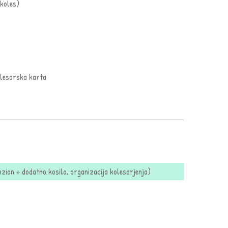
 koles)
kolesarska karta
ion + dodatno kosilo, organizacija kolesarjenja)