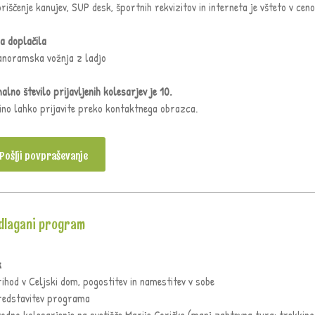
riščenje kanujev, SUP desk, športnih rekvizitov in interneta je všteto v cen
a doplačila
anoramska vožnja z ladjo
alno število prijavljenih kolesarjev je 10.
ino lahko prijavite preko kontaktnega obrazca.
Pošlji povpraševanje
dlagani program
k
rihod v Celjski dom, pogostitev in namestitev v sobe
redstavitev programa
vodno kolesarjenje na svetišče Marije Goričke (manj zahtevna tura; trekkin