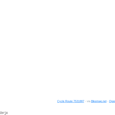
Cycle Route 7531887
- via
Bikemap.net
-
Open
ečerja