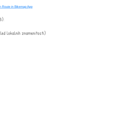
 Route in Bikemap App
B):
gled lokalnih znamenitosti)