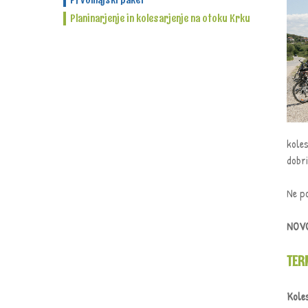
Planinarjenje in kolesarjenje na otoku Krku
koles
dobri
Ne po
NOVO
TER
Kole