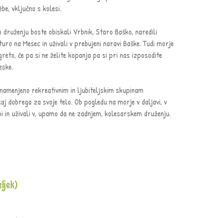
be, vključno s kolesi.
druženju boste obiskali Vrbnik, Staro Baško, naredili
turo na Mesec in uživali v prebujeni naravi Baške. Tudi morje
reto, če pa si ne želite kopanja pa si pri nas izposodite
eske.
 namenjeno rekreativnim in ljubiteljskim skupinam
kaj dobrega za svoje telo. Ob pogledu na morje v daljavi, v
bi in uživali v, upamo da ne zadnjem, kolesarskem druženju.
ljek)