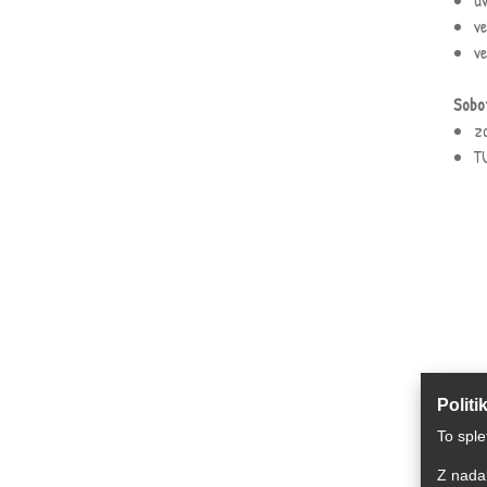
v
v
Sobo
z
T
Politi
To sple
Z nadal