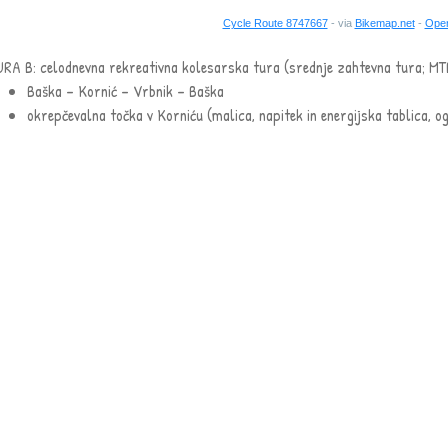
Cycle Route 8747667
- via
Bikemap.net
-
Open
URA B: celodnevna rekreativna kolesarska tura (srednje zahtevna tura; MT
Baška – Kornić – Vrbnik – Baška
okrepčevalna točka v Korniću (malica, napitek in energijska tablica, o