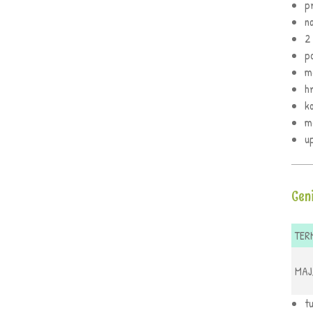
p
n
2
p
m
h
k
m
up
Cen
TER
MAJ
tu