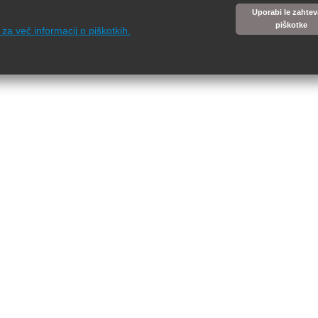
Uporabi le zahte
piškotke
e za več informacij o piškotkih.