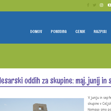
DOMOV
PONUDBA
CENIK
RAZPISI
lesarski oddih za skupine: maj, junij i
V juniju in se
skupine v Celj
Nomago smo pos