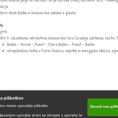
ečerja
ečerni obisk Baške in kolesarska zabava z glasbo
ta
ajtrk
URA A: celodnevna rekreativna kolesarska tura (srednje zahtevna; cestni, t
Baška – Kornić - Punat – Stara Baška – Punat – Baška
okrepčevalna točka v Puntu (malica, napitek in energijska tablica, ogl
ka piškotkov
tno mesto uporablja piškotke.
Dovoli vse piš
jevanjem uporabe strani se strinjate z uporabo le-