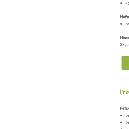
ko
Možn
p
Minim
Skup
Pre
Pete
p
p
u