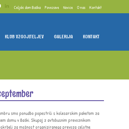
Celjski dom Baška
Povezave
Novice
O nas
Kontakt
KLUB VZGOJITELJEV
GALERIJA
KONTAKT
n september
ptembru smo ponudbo popestrili s kolesarskim paketom za
skem domu v Baški. Skupaj z avtobusnim prevoznikom
krbeli za možnost organiziranega prevoza celotne