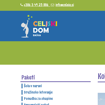
+386 3 49 25 886
info@celeia.si
Ko
Paketi
Šola v naravi
Družinsko letovanje
Ponudba za skupine
Prvomajski paket