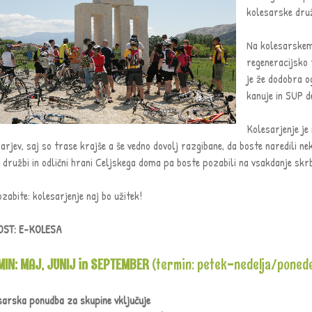
kolesarske druž
Na kolesarskem 
regeneracijsko 
je že dodobra og
kanuje in SUP d
Kolesarjenje je
arjev, saj so trase krajše a še vedno dovolj razgibane, da boste naredili ne
 družbi in odlični hrani Celjskega doma pa boste pozabili na vsakdanje skr
zabite: kolesarjenje naj bo užitek!
ST: E-KOLESA
MIN: MAJ, JUNIJ in SEPTEMBER
(termin: petek-nedelja/ponede
sarska ponudba za skupine vključuje