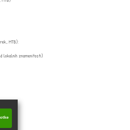
rek., MTB):
ed lokalnih znamenitosti)
kotke